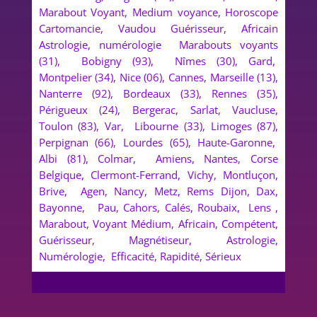
Marabout Voyant, Medium voyance, Horoscope
Cartomancie, Vaudou Guérisseur, Africain
Astrologie, numérologie Marabouts voyants
(31), Bobigny (93), Nîmes (30), Gard,
Montpelier (34), Nice (06), Cannes, Marseille (13),
Nanterre (92), Bordeaux (33), Rennes (35),
Périgueux (24), Bergerac, Sarlat, Vaucluse,
Toulon (83), Var, Libourne (33), Limoges (87),
Perpignan (66), Lourdes (65), Haute-Garonne,
Albi (81), Colmar, Amiens, Nantes, Corse
Belgique, Clermont-Ferrand, Vichy, Montluçon,
Brive, Agen, Nancy, Metz, Rems Dijon, Dax,
Bayonne, Pau, Cahors, Calés, Roubaix, Lens ,
Marabout, Voyant Médium, Africain, Compétent,
Guérisseur, Magnétiseur, Astrologie,
Numérologie, Efficacité, Rapidité, Sérieux