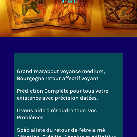
affectif
Grand marabout voyance medium,
Bourgogne retour affectif voyant
Prédiction Complète pour tous votre
existence avec précision datées.
Il vous aide à résoudre tous vos
Problèmes.
Spécialiste du retour de l’être aimé