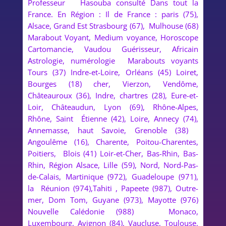
Professeur Hasouba consulté Dans tout la
France. En Région : Il de France : paris (75),
Alsace, Grand Est Strasbourg (67), Mulhouse (68)
Marabout Voyant, Medium voyance, Horoscope
Cartomancie, Vaudou Guérisseur, Africain
Astrologie, numérologie Marabouts voyants
Tours (37) Indre-et-Loire, Orléans (45) Loiret,
Bourges (18) cher, Vierzon, Vendôme,
Châteauroux (36), Indre, chartres (28), Eure-et-
Loir, Châteaudun, Lyon (69), Rhône-Alpes,
Rhône, Saint Étienne (42), Loire, Annecy (74),
Annemasse, haut Savoie, Grenoble (38)
Angoulême (16), Charente, Poitou-Charentes,
Poitiers, Blois (41) Loir-et-Cher, Bas-Rhin, Bas-
Rhin, Région Alsace, Lille (59), Nord, Nord-Pas-
de-Calais, Martinique (972), Guadeloupe (971),
la Réunion (974),Tahiti , Papeete (987), Outre-
mer, Dom Tom, Guyane (973), Mayotte (976)
Nouvelle Calédonie (988) Monaco,
Luxembourg, Avignon (84), Vaucluse, Toulouse,