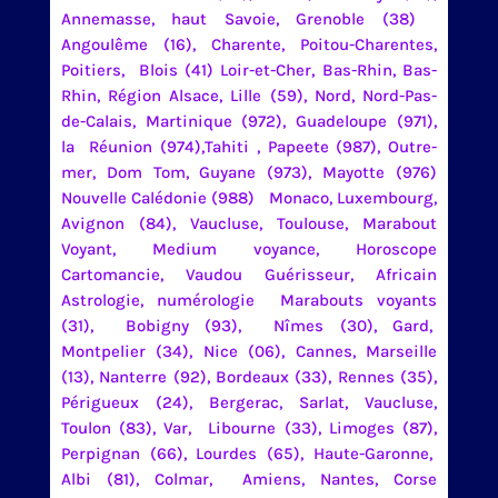
Annemasse, haut Savoie, Grenoble (38)
Angoulême (16), Charente, Poitou-Charentes,
Poitiers, Blois (41) Loir-et-Cher, Bas-Rhin, Bas-
Rhin, Région Alsace, Lille (59), Nord, Nord-Pas-
de-Calais, Martinique (972), Guadeloupe (971),
la Réunion (974),Tahiti , Papeete (987), Outre-
mer, Dom Tom, Guyane (973), Mayotte (976)
Nouvelle Calédonie (988) Monaco, Luxembourg,
Avignon (84), Vaucluse, Toulouse, Marabout
Voyant, Medium voyance, Horoscope
Cartomancie, Vaudou Guérisseur, Africain
Astrologie, numérologie Marabouts voyants
(31), Bobigny (93), Nîmes (30), Gard,
Montpelier (34), Nice (06), Cannes, Marseille
(13), Nanterre (92), Bordeaux (33), Rennes (35),
Périgueux (24), Bergerac, Sarlat, Vaucluse,
Toulon (83), Var, Libourne (33), Limoges (87),
Perpignan (66), Lourdes (65), Haute-Garonne,
Albi (81), Colmar, Amiens, Nantes, Corse