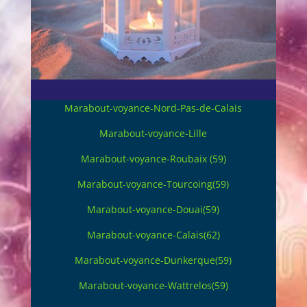
Marabout-voyance-Nord-Pas-de-Calais
Marabout-voyance-Lille
Marabout-voyance-Roubaix (59)
Marabout-voyance-Tourcoing(59)
Marabout-voyance-Douai(59)
Marabout-voyance-Calais(62)
Marabout-voyance-Dunkerque(59)
Marabout-voyance-Wattrelos(59)