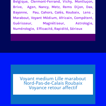
Belgique, Clermont-Ferrand, Vichy, Montluçon,
Brive, Agen, Nancy, Metz, Rems Dijon, Dax,
Bayonne, Pau, Cahors, Calés, Roubaix, Lens ,
Marabout, Voyant Médium, Africain, Compétent,
Guérisseur, Magnétiseur, Astrologie,
Numérologie, Efficacité, Rapidité, Sérieux
Voyant medium Lille marabout
Nord-Pas-de-Calais Roubaix
Voyance retour affectif