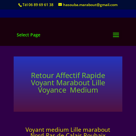
Tél 06 89 69 61 38
hasouba.marabout@gmail.com
Select Page
Retour Affectif Rapide
Voyant Marabout Lille
Voyance Medium
Voyant medium Lille marabout
Nord-Pas-de-Calais Roubaix