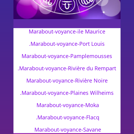
Marabout-voyance-ile Maurice
.Marabout-voyance-Port Louis
Marabout-voyance-Pamplemousses
.Marabout-voyance-Rivière du Rempart
Marabout-voyance-Rivière Noire
.Marabout-voyance-Plaines Wilheims
Marabout-voyance-Moka
.Marabout-voyance-Flacq
Marabout-voyance-Savane