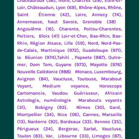
Châteauroux (36), Indre, Chartres (28), Eure-et-
Loir, Châteaudun, Lyon (69), Rhône-Alpes, Rhône,
Saint Étienne (42), Loire, Annecy (74),
Annemasse, haut Savoie, Grenoble (38)
Angoulême (16), Charente, Poitou-Charentes,
Poitiers, Blois (41) Loir-et-Cher, Bas-Rhin, Bas-
Rhin, Région Alsace, Lille (59), Nord, Nord-Pas-
de-Calais, Martinique (972), Guadeloupe (971),
la Réunion (974),Tahiti , Papeete (987), Outre-
mer, Dom Tom, Guyane (973), Mayotte (976)
Nouvelle Calédonie (988) Monaco, Luxembourg,
Avignon (84), Vaucluse, Toulouse, Marabout
Voyant, Medium voyance, Horoscope
Cartomancie, Vaudou Guérisseur, Africain
Astrologie, numérologie Marabouts voyants
(31), Bobigny (93), Nîmes (30), Gard,
Montpellier (34), Nice (06), Cannes, Marseille
(13), Nanterre (92), Bordeaux (33), Rennes (35),
Périgueux (24), Bergerac, Sarlat, Vaucluse,
Toulon (83), Var, Libourne (33), Limoges (87),