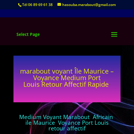
Tél 06 89 69 61 38
hasouba.marabout@gmail.com
Select Page
marabout voyant Île Maurice –
Voyance Medium Port
Louis Retour Affectif Rapide
Medium Voyant Marabout Africain
ile Maurice Voyance Port Louis
retour affectif